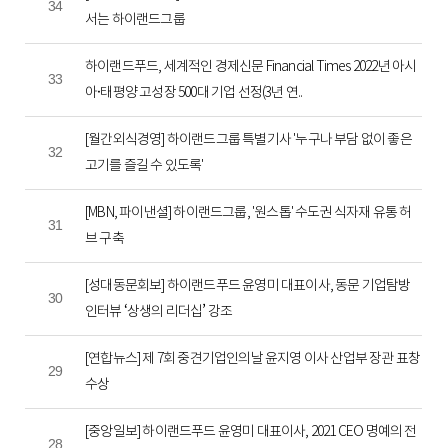
34
서는 하이랜드그룹
하이랜드푸드, 세계적인 경제신문 Financial Times 2022년 아시
33
아·태평양 고성장 500대 기업 선정(3년 연..
[월간외식경영] 하이랜드그룹 특별기사 '누구나 부담 없이 좋은
32
고기를 즐길 수 있도록'
[MBN, 파이낸셜] 하이랜드그룹, '원스톱' 수도권 식자재 유통 허
31
브 구축
[성대동문회보] 하이랜드푸드 윤영미 대표이사, 동문 기업탐방
30
인터뷰 ‘상생의 리더십’ 강조
[연합뉴스] 제 7회 중견기업인의날 윤지영 이사 산업부 장관 표창
29
수상
[중앙일보] 하이랜드푸드 윤영미 대표이사, 2021 CEO 명예의 전
28