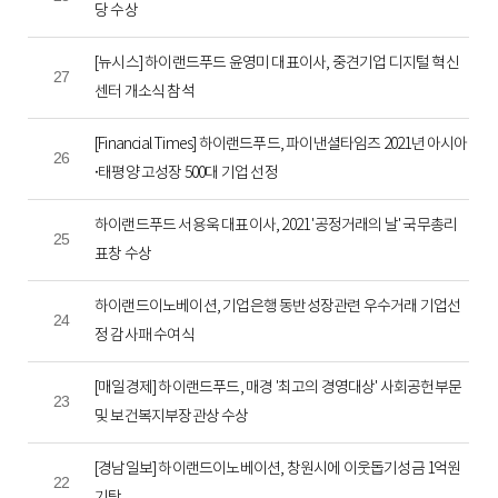
당 수상
[뉴시스] 하이랜드푸드 윤영미 대표이사, 중견기업 디지털 혁신
27
센터 개소식 참석
[Financial Times] 하이랜드푸드, 파이낸셜타임즈 2021년 아시아
26
·태평양 고성장 500대 기업 선정
하이랜드푸드 서용욱 대표이사, 2021 '공정거래의 날' 국무총리
25
표창 수상
하이랜드이노베이션, 기업은행 동반성장관련 우수거래 기업선
24
정 감사패 수여식
[매일경제] 하이랜드푸드, 매경 '최고의 경영대상' 사회공헌부문
23
및 보건복지부장관상 수상
[경남일보] 하이랜드이노베이션, 창원시에 이웃돕기성금 1억원
22