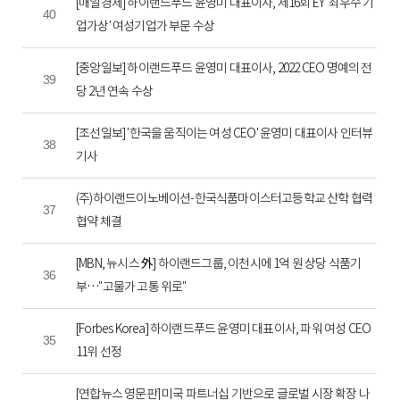
[매일경제] 하이랜드푸드 윤영미 대표이사, 제16회 EY '최우수 기
40
업가상' 여성기업가 부문 수상
[중앙일보] 하이랜드푸드 윤영미 대표이사, 2022 CEO 명예의 전
39
당 2년 연속 수상
[조선일보] '한국을 움직이는 여성 CEO' 윤영미 대표이사 인터뷰
38
기사
(주)하이랜드이노베이션-한국식품마이스터고등학교 산학 협력
37
협약 체결
[MBN, 뉴시스 外] 하이랜드그룹, 이천시에 1억 원 상당 식품기
36
부…"고물가 고통 위로"
[Forbes Korea] 하이랜드푸드 윤영미 대표이사, 파워 여성 CEO
35
11위 선정
[연합뉴스 영문판] 미국 파트너십 기반으로 글로벌 시장 확장 나